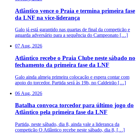
Atlântico vence o Praia e termina primeira fase
da LNF na vice-liderança
Galo já está garantido nas quartas de final da competição e
aguarda adversário para a sequência do Campeonato […]
07 Aug, 2026
Atlântico recebe o Praia Clube neste sábado no
fechamento da primeira fase da LNF
Galo ainda almeja primeira colocação e espera contar com
apoio do torcedor. Partida será às 19h, no Caldeirão […]
06 Aug, 2026
Batalha convoca torcedor para último jogo do
Atlântico pela primeira fase da LNF
Partida, neste sábado, dia 8, ainda vale a liderança da
competição O Atlântico recebe neste sábado, dia 8, […]