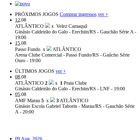
PRÓXIMOS JOGOS
Comprar ingressos
ver +
12
.08
ATLÂNTICO
x
Velez Camaquã
Ginásio Caldeirão do Galo - Erechim/RS - Gauchão Série A -
19:00
15
.08
Passo Fundo
x
ATLÂNTICO
Arena Clube Comercial - Passo Fundo/RS - Gaúcho Série
Ouro - 19:00
ÚLTIMOS JOGOS
ver +
08
.08
ATLÂNTICO
2
x
1
Praia Clube
Ginásio Caldeirão do Galo - Erechim/RS - LNF - 19:00
05
.08
AMF Marau
5
x
3
ATLÂNTICO
Ginásio Escola Gabriel Taborin - Marau/RS - Gauchão Série
A - 20:00
09 Aug, 2026