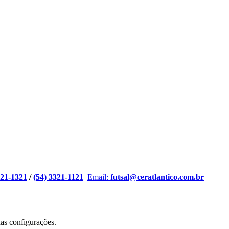
321-1321
/
(54) 3321-1121
Email:
futsal@ceratlantico.com.br
nas
configurações
.