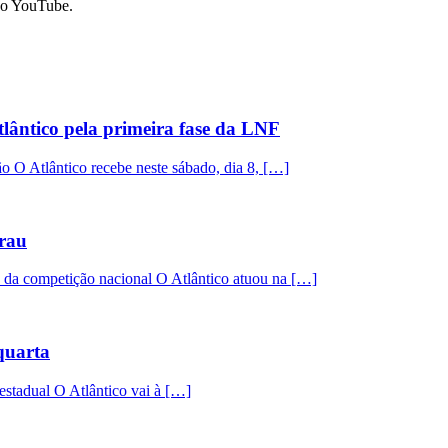
 no YouTube.
lântico pela primeira fase da LNF
ção O Atlântico recebe neste sábado, dia 8, […]
arau
e da competição nacional O Atlântico atuou na […]
quarta
 estadual O Atlântico vai à […]