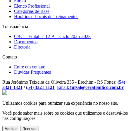
Sub20
Elenco Profissional
Categorias de Base
Horários e Locais de Treinamentos
Transparência
CBC – Edital nº 12-A – Ciclo 2025-2028
Documentos
Diretoria
Contato
Entre em contato
Dúvidas Frequentes
Rua Jerônimo Teixeira de Oliveira 335 - Erechim - RS
Fones:
(54)
3321-1321
/
(54) 3321-1121
Email:
futsal@ceratlantico.com.br
Utilizamos cookies para otimizar sua experiência no nosso site.
Você pode saber mais sobre os cookies que utilizamos e desativá-los
nas
configurações
.
Aceitar
Recusar