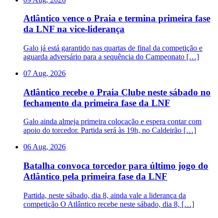
Atlântico vence o Praia e termina primeira fase
da LNF na vice-liderança
Galo já está garantido nas quartas de final da competição e
aguarda adversário para a sequência do Campeonato […]
07 Aug, 2026
Atlântico recebe o Praia Clube neste sábado no
fechamento da primeira fase da LNF
Galo ainda almeja primeira colocação e espera contar com
apoio do torcedor. Partida será às 19h, no Caldeirão […]
06 Aug, 2026
Batalha convoca torcedor para último jogo do
Atlântico pela primeira fase da LNF
Partida, neste sábado, dia 8, ainda vale a liderança da
competição O Atlântico recebe neste sábado, dia 8, […]