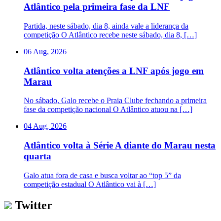
Atlântico pela primeira fase da LNF
Partida, neste sábado, dia 8, ainda vale a liderança da
competição O Atlântico recebe neste sábado, dia 8, […]
06 Aug, 2026
Atlântico volta atenções a LNF após jogo em
Marau
No sábado, Galo recebe o Praia Clube fechando a primeira
fase da competição nacional O Atlântico atuou na […]
04 Aug, 2026
Atlântico volta à Série A diante do Marau nesta
quarta
Galo atua fora de casa e busca voltar ao “top 5” da
competição estadual O Atlântico vai à […]
Twitter