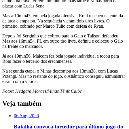
chutou na trave. Porém, um minuto mais tarde o Minas abriu o
placar com Lucas Sena.
Mas a 10min45, em bela jogada ofensiva, Roni recebeu na entrada
da área e empatou. Na sequência vieram dois tiros livres. O
primeiro, cobrado por Marco Tulio com defesa de Ryan.
Depois foi Serginho que cobrou para o Galo e Talison defendeu.
Mas aos 16min54, PL em outro tiro livre, definiu e colocou o Galo
na frente do marcador.
Já aos 19min56, Malcom fez bela jogada individual e tocou para
Roni fazer o terceiro dos erechinenses.
Na segunda etapa, o Minas descontou aos 13min28, com Lucas
Potengi. Mas no restante do jogo, o Atlântico conseguiu administrar
e sair com a vitória.
Fotos: Hedgard Moraes/Minas Tênis Clube
Veja também
06 Aug, 2026
Batalha convoca torcedor para último jogo do