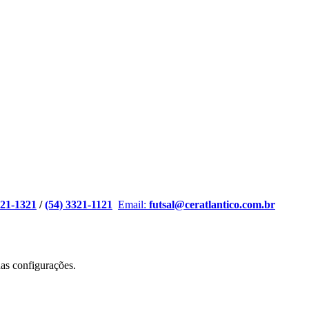
321-1321
/
(54) 3321-1121
Email:
futsal@ceratlantico.com.br
nas
configurações
.