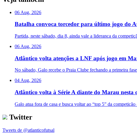
06 Aug, 2026
Batalha convoca torcedor para último jogo do At
Partida, neste sábado, dia 8, ainda vale a liderança da competi
06 Aug, 2026
Atlântico volta atenções a LNF após jogo em M
No sábado, Galo recebe o Praia Clube fechando a primeira fas
04 Aug, 2026
Atlântico volta à Série A diante do Marau nesta 
Galo atua fora de casa e busca voltar ao “top 5” da competição
Twitter
Tweets de @atlanticofutsal