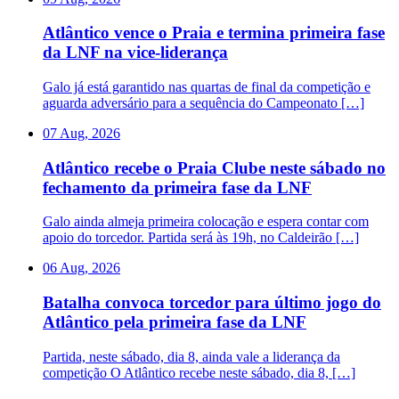
Atlântico vence o Praia e termina primeira fase
da LNF na vice-liderança
Galo já está garantido nas quartas de final da competição e
aguarda adversário para a sequência do Campeonato […]
07 Aug, 2026
Atlântico recebe o Praia Clube neste sábado no
fechamento da primeira fase da LNF
Galo ainda almeja primeira colocação e espera contar com
apoio do torcedor. Partida será às 19h, no Caldeirão […]
06 Aug, 2026
Batalha convoca torcedor para último jogo do
Atlântico pela primeira fase da LNF
Partida, neste sábado, dia 8, ainda vale a liderança da
competição O Atlântico recebe neste sábado, dia 8, […]