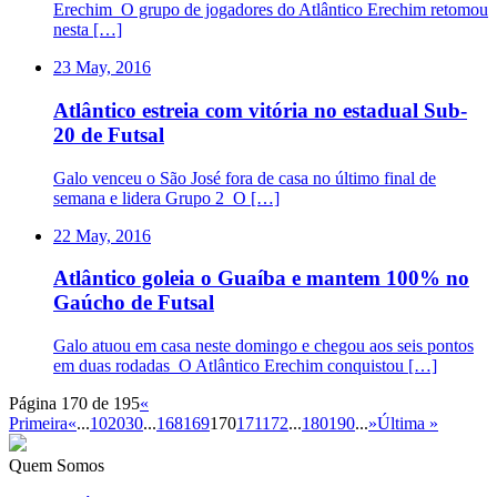
Erechim O grupo de jogadores do Atlântico Erechim retomou
nesta […]
23 May, 2016
Atlântico estreia com vitória no estadual Sub-
20 de Futsal
Galo venceu o São José fora de casa no último final de
semana e lidera Grupo 2 O […]
22 May, 2016
Atlântico goleia o Guaíba e mantem 100% no
Gaúcho de Futsal
Galo atuou em casa neste domingo e chegou aos seis pontos
em duas rodadas O Atlântico Erechim conquistou […]
Página 170 de 195
«
Primeira
«
...
10
20
30
...
168
169
170
171
172
...
180
190
...
»
Última »
Quem Somos