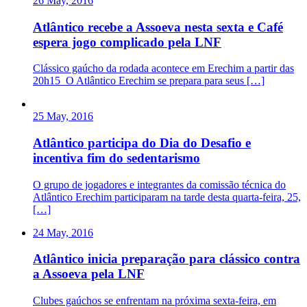
26 May, 2016
Atlântico recebe a Assoeva nesta sexta e Café
espera jogo complicado pela LNF
Clássico gaúcho da rodada acontece em Erechim a partir das
20h15 O Atlântico Erechim se prepara para seus […]
25 May, 2016
Atlântico participa do Dia do Desafio e
incentiva fim do sedentarismo
O grupo de jogadores e integrantes da comissão técnica do
Atlântico Erechim participaram na tarde desta quarta-feira, 25,
[…]
24 May, 2016
Atlântico inicia preparação para clássico contra
a Assoeva pela LNF
Clubes gaúchos se enfrentam na próxima sexta-feira, em